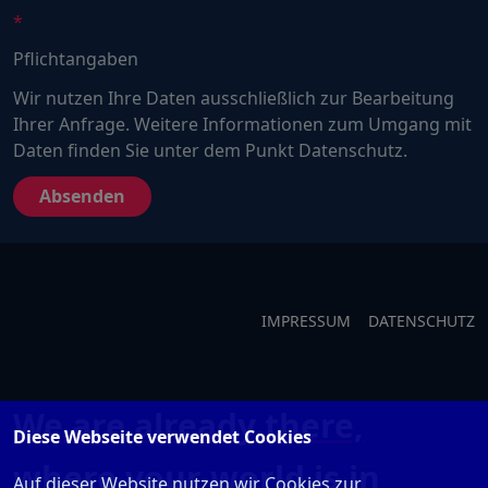
ein
Mensch?
Pflichtangaben
Dann
wählen
Wir nutzen Ihre Daten ausschließlich zur Bearbeitung
Sie
Ihrer Anfrage. Weitere Informationen zum Umgang mit
bitte
Daten finden Sie unter dem Punkt Datenschutz.
die
Flagge.
IMPRESSUM
DATENSCHUTZ
We are already there,
Diese Webseite verwendet Cookies
where your world is in
Auf dieser Website nutzen wir Cookies zur