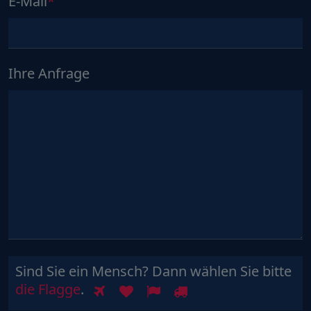
E-Mail
Ihre Anfrage
Sind Sie ein Mensch? Dann wählen Sie bitte
Sind
1
2
3
4
die Flagge
.
Sie