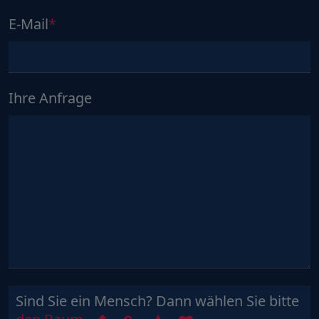
E-Mail
Ihre Anfrage
Sind Sie ein Mensch? Dann wählen Sie bitte
Sind
1
2
3
4