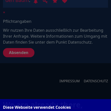
den Baum
.
Sie
ein
Mensch?
Pflichtangaben
Dann
wählen
Wir nutzen Ihre Daten ausschließlich zur Bearbeitung
Sie
Ihrer Anfrage. Weitere Informationen zum Umgang mit
bitte
Daten finden Sie unter dem Punkt Datenschutz.
den
Baum.
IMPRESSUM
DATENSCHUTZ
We are already there,
Diese Webseite verwendet Cookies