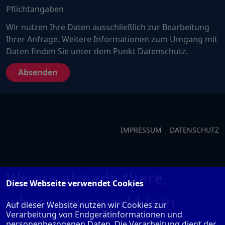
Mensch?
Pflichtangaben
Dann
wählen
Wir nutzen Ihre Daten ausschließlich zur Bearbeitung
Sie
Ihrer Anfrage. Weitere Informationen zum Umgang mit
bitte
Daten finden Sie unter dem Punkt Datenschutz.
das
Auto.
IMPRESSUM
DATENSCHUTZ
We are already there,
Diese Webseite verwendet Cookies
where your world is in
Auf dieser Website nutzen wir Cookies zur
Verarbeitung von Endgerätinformationen und
personenbezogenen Daten. Die Verarbeitung dient der