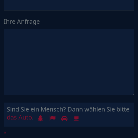
Ihre Anfrage
Sind Sie ein Mensch? Dann wählen Sie bitte
Sind
1
2
3
4
das Auto
.
Sie
ein